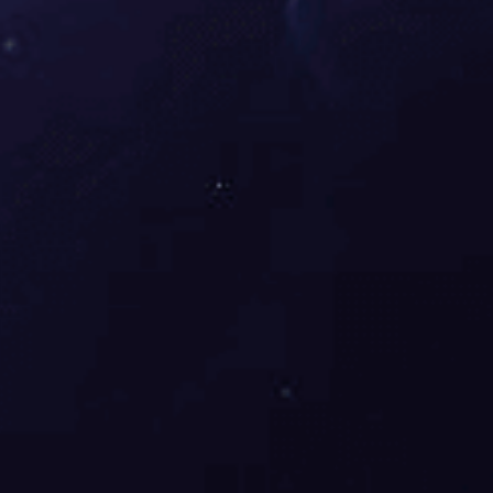
项目招标代理机构在登记管理、业务规范与法律
兼具前沿性与实操性。
作《在招标投标程序引入ADR多元解纷机制，
解纷机制，实现行业纠纷解决从“事后诉讼救
场环境具有重要意义。
管理科学学会理事长姜军作《推动建筑法的修
建筑法》修订的时代背景、核心要点与实践路
径，为行业高质量发展夯实制度保障。
有价值的项目全生命周期咨询顾问服务商》专
问”转型的必要性与路径，提出通过资源整合、
序执行者”向“价值创造者”升级。分会在会上号
新实践，计划今后每年对相关工作进行系统性
协会建材线下展示平台及温州江心屿西园改造
有序，内容详实，既展示项目宏观规划，又深入