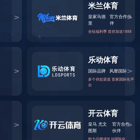
当前位置：
开云体育(中国)官方网站
>>新闻动态>>集团新闻
事扩大会议暨第十六届建筑市场高质量发展学术
开
量：
8038
次
标研究分会（以下简称“分会”）八届三次理事扩
中国土木工程学会分会理事长赵桂君，副理事
会原理事长安连发，以及来自全国23个省市地
建成参加了本次会议。