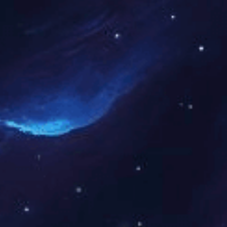
行办
责任
将当
济”
订，
径，
题分
服务
召全
总结
提升