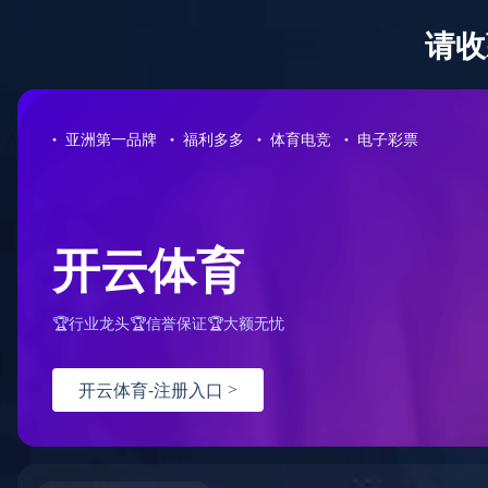
开云体育(中国)官方网站
开云体育(中国)官
关于我们
新闻动态
方网站-开云
SPORTS(中国)