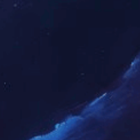
招标投标研究分会2025年工作总结》报告，
将持续坚守服务宗旨，以加强自身建设为基
作、助力提升行业监管效能、精准服务会员单