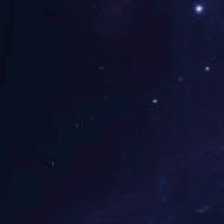
过。
过。