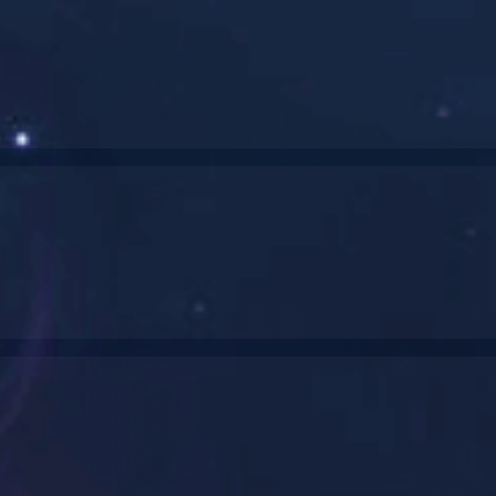
集团新闻
土木工程学会建筑市场与招标投标研究分会 八届三次理
年会 在温州召
发布时间：2025-12-12 浏览
11
月26日至28日，中国土木工程学会建筑市场与招标投
议暨第十六届建筑市场高质量发展学术年会在温州召开。
秘书长张思业，副理事长王莉、周燕出席会议并发言。分
近200位行业协会及企业代表列席会议。
公司副总经理孙