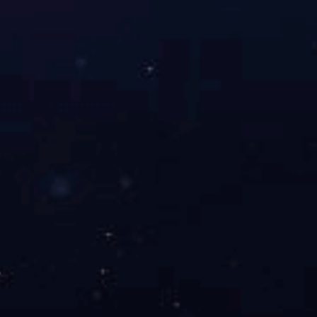
此次会议在温州召开具有特殊历史意义。分会与温州的深厚
曾率队在温州召开一届三次理事会扩大会议。三十年后，
传承，更是在新时代背景下，汇聚行业力量、开启建筑市
市场高质量发展注入新动力。
S(中国)
/
关于我们
/
新闻动态
/
招标采购
/
工程咨询
/
项目管理
国) All rights
电话：0471-5223613（张宝桐）