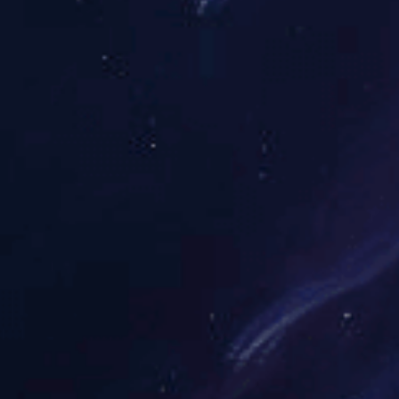
多斯东街12号银联大厦10层
该报
础，
位发