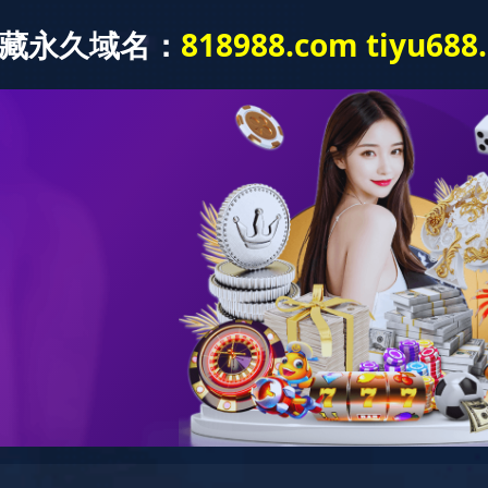
招标采购
工程咨询
项目管理