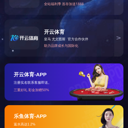
17
内蒙
18
达拉
19
鄂托
20
五原
21
锡林
22
太仆
23
锡林
24
镶黄
25
锡林
26
锡林
27
太仆
28
乌力
29
乌力