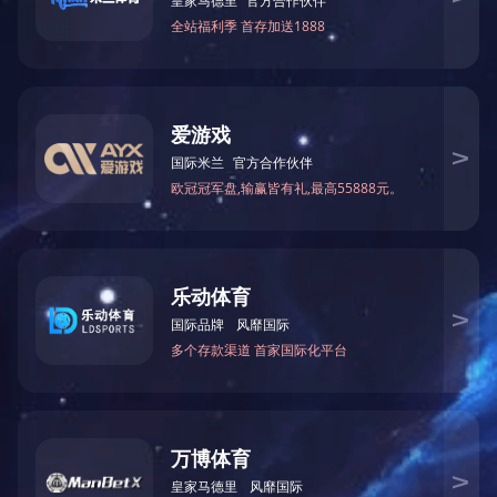
公司业绩
节能服务
本文系原创稿
环保服务
碳服务
联系我们
Contact us
电话：0471-5223613（张宝桐）
投诉电话：0471-5223607（总师办）、0471-
5223600（经营管理部）
邮箱：imzs@ovlkw.com
网址：//ovlkw.com/
地址：内蒙古自治区呼和浩特市赛罕区鄂尔