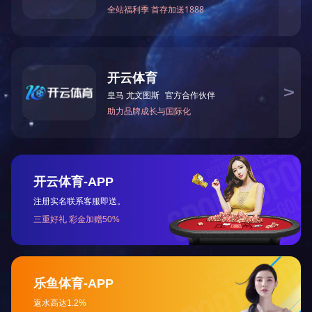
开云体育(中国)官方网站-开云 SPORTS(中国)
Copyright © 2002-2026 开云体育(中国)官方网站-开云 SPORTS(中国) All ri
reserved.