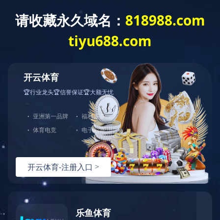
开云体育(中国)官方网站
开云体育(中国)官
关于我们
新闻动态
方网站-开云
SPORTS(中国)