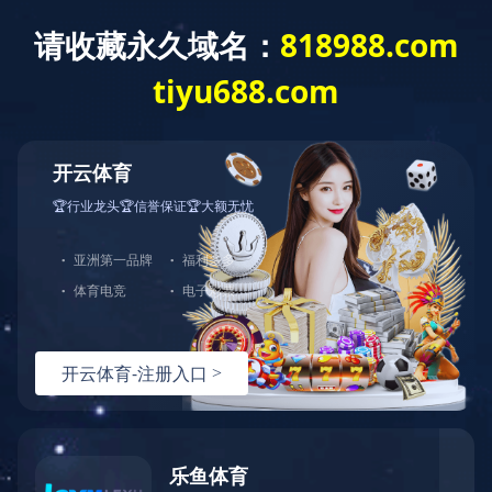
开云体育(中国)官方网站
开云体育(中国)官
关于我们
新闻动态
方网站-开云
SPORTS(中国)