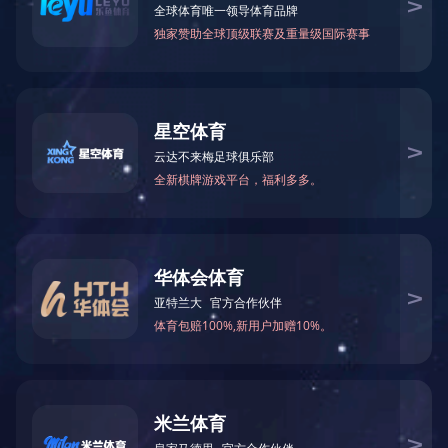
中标公示
招标采购
Bidding
中国邮
招标公告
中标公示
单位名称：
项目名称：
国际贸易代理
包号：/
采购方式：
联系我们
中国邮政集