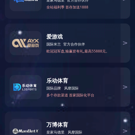
Contact us
审的方式对该项
电话：0471-5223613（张宝桐）
2.项目概况与
投诉电话：0471-5223607（总师办）、0471-
2.1招标项目
5223600（经营管理部）
2.2建设地点
邮箱：imzs@ovlkw.com
网址：//ovlkw.com/
2.3招标规模
地址：内蒙古自治区呼和浩特市赛罕区鄂尔
2.4项目计划投资：
多斯东街12号银联大厦10层
2.5标段划分：
标段编号