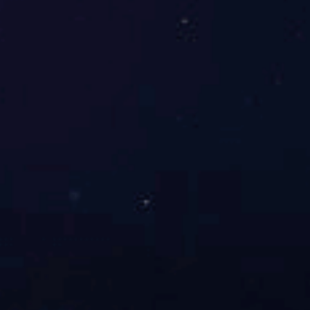
状态；（提供相
（2023年1
八章附件1,新
关出具的有关法
认定一律不予认
为准计算。）；
八章附件1，新成立
信息公开网”（/
人将在上述网站
家企业信用信息公
过程中招标人将
标）。 （4）
的承诺书,格式
3.2.6.财