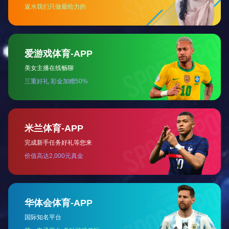
合同估算价
（万元）
3.投标人资格要
3.1本次招标
签订联合体协议
各方拟承担的工
筑业企业、区外
组成联合体投标
（2）联合协议
（3）联合体各
负责投标和合同