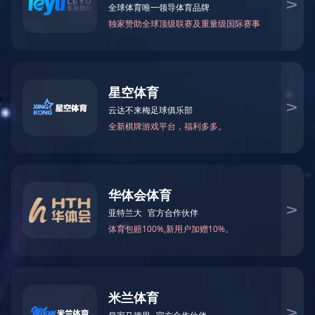
招标公告
招标采购
Bidding
内蒙古自治区
招标公告
中标公示
国际贸易代理
1.招标条件
本招标项目
林业和草原局
联系我们