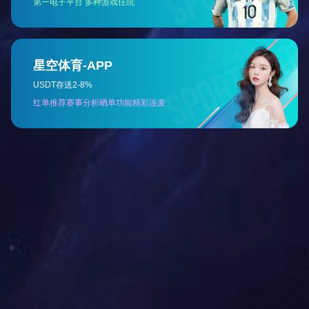
（5）联合体投
书。
（6）联合体各
（7）联合体各
（8）本项目中
（9）联合体各
求报名的联合体
3.2 投标资格
3.2.1施工
员、设备、资金
立法人资格并具
上资质），且具