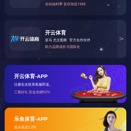
招标范围
合同估算价
（万元）
标段编号
招标范围